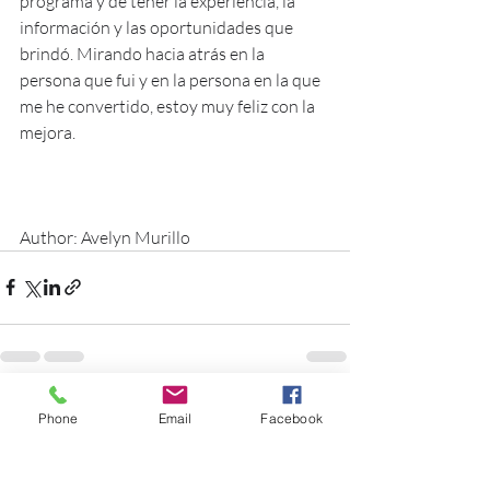
programa y de tener la experiencia, la 
información y las oportunidades que 
brindó. Mirando hacia atrás en la 
persona que fui y en la persona en la que 
me he convertido, estoy muy feliz con la 
mejora.
Author: Avelyn Murillo
Entradas recientes
Ver todo
Phone
Email
Facebook